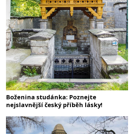
Boženina studánka: Poznejte
nejslavnější český příběh lásky!