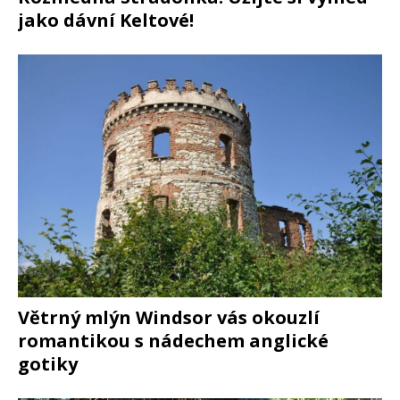
jako dávní Keltové!
Větrný mlýn Windsor vás okouzlí
romantikou s nádechem anglické
gotiky