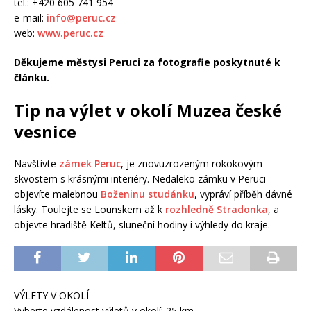
tel.: +420 605 741 954
e-mail:
info@peruc.cz
web:
www.peruc.cz
Děkujeme městysi Peruci za fotografie poskytnuté k
článku.
Tip na výlet v okolí Muzea české
vesnice
Navštivte
zámek Peruc
, je znovuzrozeným rokokovým
skvostem s krásnými interiéry. Nedaleko zámku v Peruci
objevíte malebnou
Boženinu studánku
, vypráví příběh dávné
lásky. Toulejte se Lounskem až k
rozhledně Stradonka
, a
objevte hradiště Keltů, sluneční hodiny i výhledy do kraje.
VÝLETY V OKOLÍ
Vyberte vzdálenost výletů v okolí:
25
km