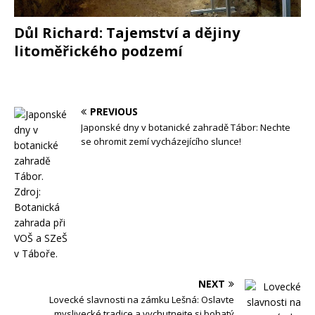
Důl Richard: Tajemství a dějiny
litoměřického podzemí
PREVIOUS
Japonské dny v botanické zahradě Tábor: Nechte
se ohromit zemí vycházejícího slunce!
NEXT
Lovecké slavnosti na zámku Lešná: Oslavte
myslivecké tradice a vychutnejte si bohatý