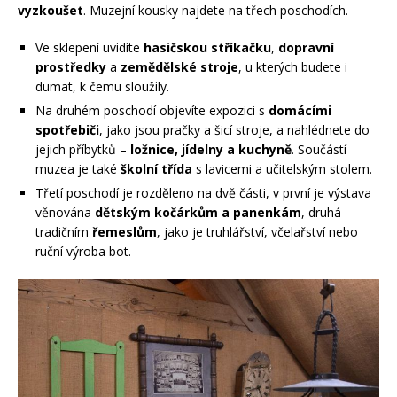
vyzkoušet
. Muzejní kousky najdete na třech poschodích.
Ve sklepení uvidíte
hasičskou stříkačku
,
dopravní
prostředky
a
zemědělské stroje
, u kterých budete i
dumat, k čemu sloužily.
Na druhém poschodí objevíte expozici s
domácími
spotřebiči
, jako jsou pračky a šicí stroje, a nahlédnete do
jejich příbytků –
ložnice, jídelny a kuchyně
. Součástí
muzea je také
školní třída
s lavicemi a učitelským stolem.
Třetí poschodí je rozděleno na dvě části, v první je výstava
věnována
dětským kočárkům a panenkám
, druhá
tradičním
řemeslům
, jako je truhlářství, včelařství nebo
ruční výroba bot.