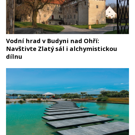
Vodní hrad v Budyni nad Ohří:
Navštivte Zlatý sál i alchymistickou
dílnu