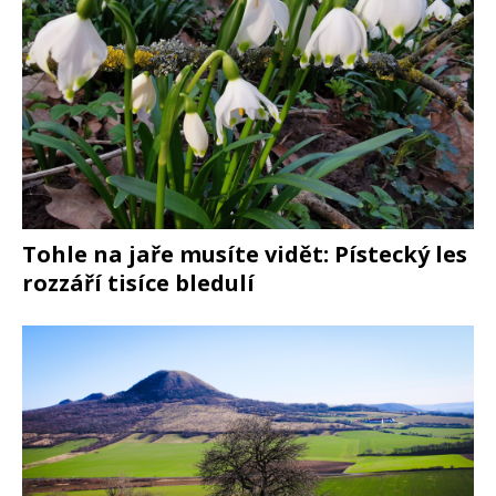
Tohle na jaře musíte vidět: Pístecký les
rozzáří tisíce bledulí