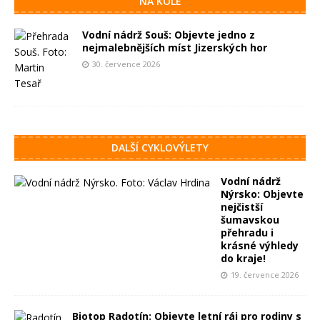
NA KOLE
Vodní nádrž Souš: Objevte jedno z
nejmalebnějších míst Jizerských hor
30. července 2026
DALŠÍ CYKLOVÝLETY
Vodní nádrž
Nýrsko: Objevte
nejčistší
šumavskou
přehradu i
krásné výhledy
do kraje!
19. července 2026
Biotop Radotín: Objevte letní ráj pro rodiny s