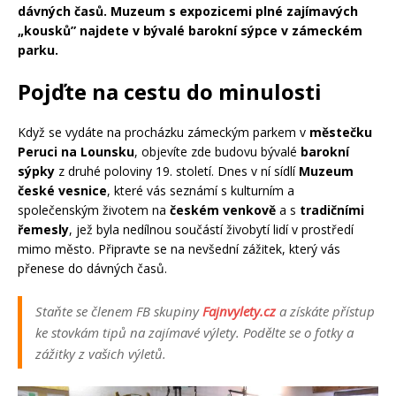
dávných časů. Muzeum s expozicemi plné zajímavých
„kousků” najdete v bývalé barokní sýpce v zámeckém
parku.
Pojďte na cestu do minulosti
Když se vydáte na procházku zámeckým parkem v
městečku
Peruci na Lounsku
, objevíte zde budovu bývalé
barokní
sýpky
z druhé poloviny 19. století. Dnes v ní sídlí
Muzeum
české vesnice
, které vás seznámí s kulturním a
společenským životem na
českém venkově
a s
tradičními
řemesly
, jež byla nedílnou součástí živobytí lidí v prostředí
mimo město. Připravte se na nevšední zážitek, který vás
přenese do dávných časů.
Staňte se členem FB skupiny
Fajnvylety.cz
a získáte přístup
ke stovkám tipů na zajímavé výlety. Podělte se o fotky a
zážitky z vašich výletů.