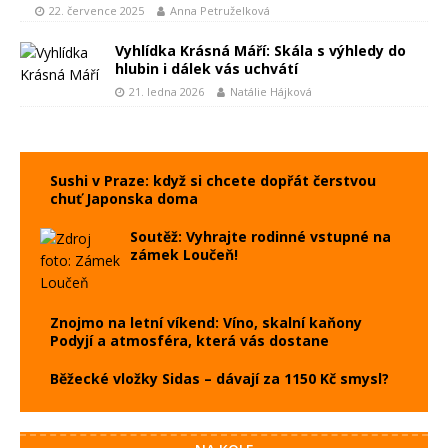
22. července 2025
Anna Petruželková
Vyhlídka Krásná Máří: Skála s výhledy do
hlubin i dálek vás uchvátí
21. ledna 2026
Natálie Hájková
Sushi v Praze: když si chcete dopřát čerstvou
chuť Japonska doma
Soutěž: Vyhrajte rodinné vstupné na
zámek Loučeň!
Znojmo na letní víkend: Víno, skalní kaňony
Podyjí a atmosféra, která vás dostane
Běžecké vložky Sidas – dávají za 1150 Kč smysl?