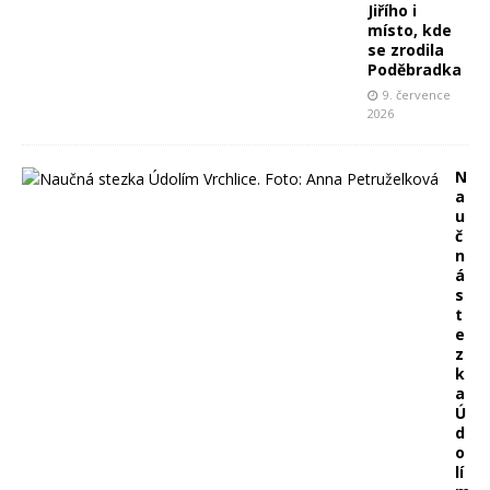
Jiřího i
místo, kde
se zrodila
Poděbradka
9. července
2026
N
a
u
č
n
á
s
t
e
z
k
a
Ú
d
o
lí