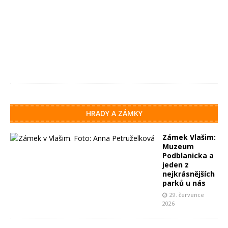
e
n
c
e
2
0
2
6
HRADY A ZÁMKY
Zámek Vlašim:
Muzeum
Podblanicka a
jeden z
nejkrásnějších
parků u nás
29. července
2026