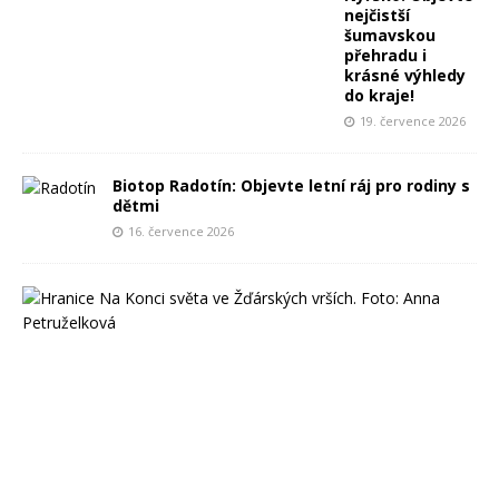
nejčistší
šumavskou
přehradu i
krásné výhledy
do kraje!
19. července 2026
Biotop Radotín: Objevte letní ráj pro rodiny s
dětmi
16. července 2026
N
a
K
o
n
c
i
s
v
ě
t