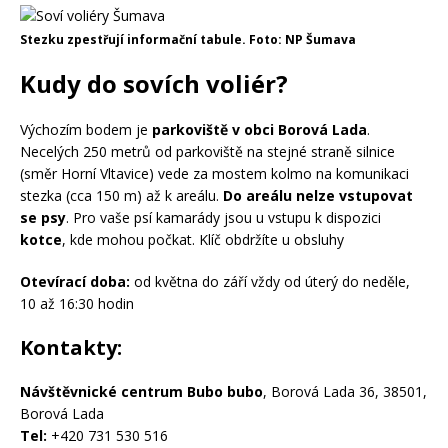
Stezku zpestřují informační tabule. Foto: NP Šumava
Kudy do sovích voliér?
Výchozím bodem je
parkoviště v obci Borová Lada
.
Necelých 250 metrů od parkoviště na stejné straně silnice
(směr Horní Vltavice) vede za mostem kolmo na komunikaci
stezka (cca 150 m) až k areálu.
Do areálu nelze vstupovat
se psy
. Pro vaše psí kamarády jsou u vstupu k dispozici
kotce
, kde mohou počkat. Klíč obdržíte u obsluhy
Otevírací doba:
od května do září vždy od úterý do neděle,
10 až 16:30 hodin
Kontakty:
Návštěvnické centrum Bubo bubo
, Borová Lada 36, 38501,
Borová Lada
Tel:
+420 731 530 516