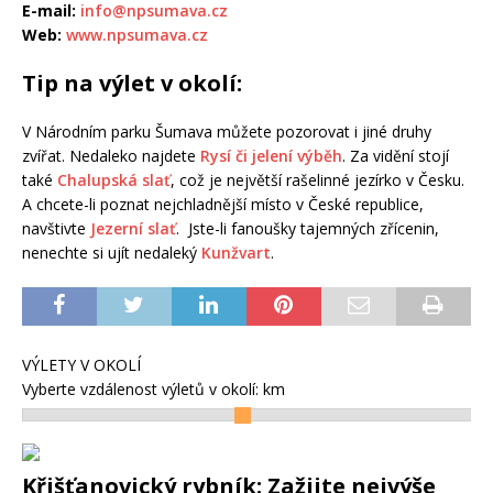
E-mail:
info@npsumava.cz
Web:
www.npsumava.cz
Tip na výlet v okolí:
V Národním parku Šumava můžete pozorovat i jiné druhy
zvířat. Nedaleko najdete
Rysí či jelení výběh
. Za vidění stojí
také
Chalupská slať
, což je největší rašelinné jezírko v Česku.
A chcete-li poznat nejchladnější místo v České republice,
navštivte
Jezerní slať
. Jste-li fanoušky tajemných zřícenin,
nenechte si ujít nedaleký
Kunžvart
.
VÝLETY V OKOLÍ
Vyberte vzdálenost výletů v okolí:
km
Křišťanovický rybník: Zažijte nejvýše