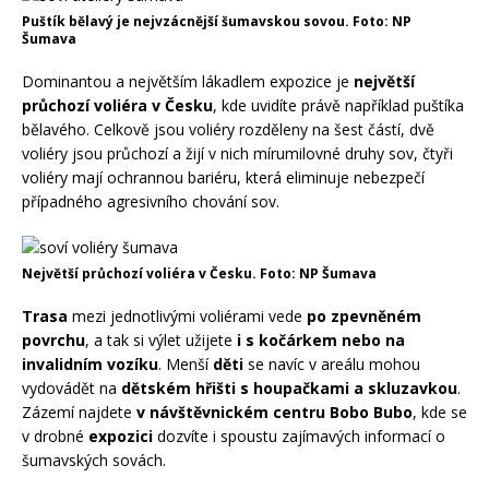
Puštík bělavý je nejvzácnější šumavskou sovou. Foto: NP
Šumava
Dominantou a největším lákadlem expozice je
největší
průchozí voliéra v Česku
, kde uvidíte právě například puštíka
bělavého. Celkově jsou voliéry rozděleny na šest částí, dvě
voliéry jsou průchozí a žijí v nich mírumilovné druhy sov, čtyři
voliéry mají ochrannou bariéru, která eliminuje nebezpečí
případného agresivního chování sov.
Největší průchozí voliéra v Česku. Foto: NP Šumava
T
rasa
mezi jednotlivými voliérami vede
po zpevněném
povrchu
, a tak si výlet užijete
i s kočárkem nebo na
invalidním
vozíku
. Menší
děti
se navíc v areálu mohou
vydovádět na
dětském hřišti s houpačkami a skluzavkou
.
Zázemí najdete
v návštěvnickém centru Bobo Bubo
, kde se
v drobné
expozici
dozvíte i spoustu zajímavých informací o
šumavských sovách.