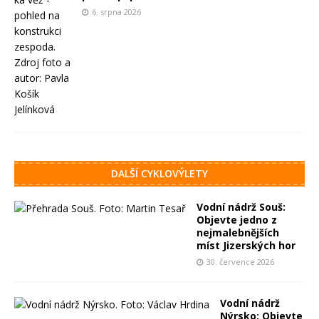
6. srpna 2026
DALŠÍ CYKLOVÝLETY
Vodní nádrž Souš:
Objevte jedno z
nejmalebnějších
míst Jizerských hor
30. července 2026
Vodní nádrž
Nýrsko: Objevte