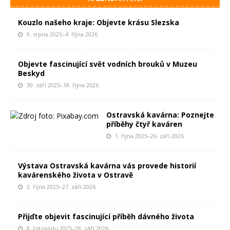
Kouzlo našeho kraje: Objevte krásu Slezska
9. srpna 2025–4. října 2026
Objevte fascinující svět vodních brouků v Muzeu
Beskyd
30. září 2025–18. října 2026
Ostravská kavárna: Poznejte
příběhy čtyř kaváren
1. října 2025–26. září 2026
Výstava Ostravská kavárna vás provede historií
kavárenského života v Ostravě
2. října 2025–27. září 2026
Přijďte objevit fascinující příběh dávného života
8. listopadu 2025–28. září 2026