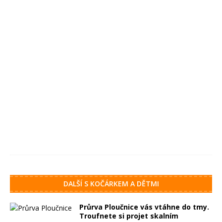
p
á
t
k
y
5
.
s
r
p
n
a
2
0
2
6
DALŠÍ S KOČÁRKEM A DĚTMI
Průrva Ploučnice vás vtáhne do tmy.
Troufnete si projet skalním