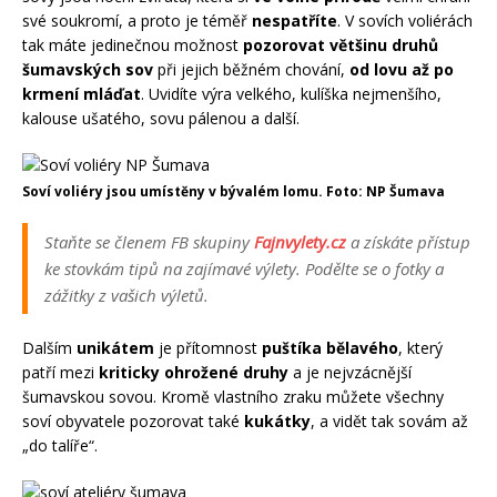
své soukromí, a proto je téměř
nespatříte
. V sovích voliérách
tak máte jedinečnou možnost
pozorovat většinu druhů
šumavských sov
při jejich běžném chování,
od lovu až po
krmení mláďat
. Uvidíte výra velkého, kulíška nejmenšího,
kalouse ušatého, sovu pálenou a další.
Soví voliéry jsou umístěny v bývalém lomu. Foto: NP Šumava
Staňte se členem FB skupiny
Fajnvylety.cz
a získáte přístup
ke stovkám tipů na zajímavé výlety. Podělte se o fotky a
zážitky z vašich výletů.
Dalším
unikátem
je přítomnost
puštíka bělavého
, který
patří mezi
kriticky ohrožené druhy
a je nejvzácnější
šumavskou sovou. Kromě vlastního zraku můžete všechny
soví obyvatele pozorovat také
kukátky
, a vidět tak sovám až
„do talíře“.