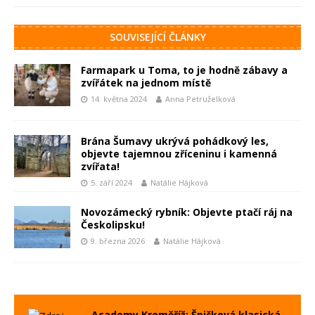
SOUVISEJÍCÍ ČLÁNKY
Farmapark u Toma, to je hodně zábavy a
zvířátek na jednom místě
14. května 2024
Anna Petruželková
Brána Šumavy ukrývá pohádkový les,
objevte tajemnou zříceninu i kamenná
zvířata!
5. září 2024
Natálie Hájková
Novozámecký rybník: Objevte ptačí ráj na
Českolipsku!
9. března 2026
Natálie Hájková
Academy Kroměříž: Špičková klasická