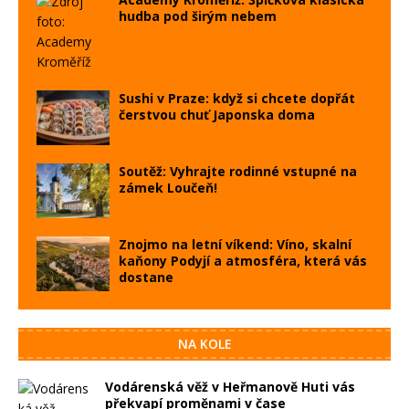
hudba pod širým nebem
Sushi v Praze: když si chcete dopřát
čerstvou chuť Japonska doma
Soutěž: Vyhrajte rodinné vstupné na
zámek Loučeň!
Znojmo na letní víkend: Víno, skalní
kaňony Podyjí a atmosféra, která vás
dostane
NA KOLE
Vodárenská věž v Heřmanově Huti vás
překvapí proměnami v čase