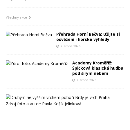
Všechny akce
Přehrada Horní Bečva: Užijte si
osvěžení i horské výhledy
7. srpna 2026
Academy Kroměříž:
Špičková klasická hudba
pod širým nebem
7. srpna 2026
V
r
c
h
P
r
a