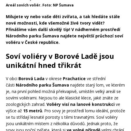
Areál sovích voliér. Foto: NP Šumava
Milujete vy nebo vaše děti zvířata, a tak hledáte stále
nové možnosti, kde všemožné živé tvory vidět?
Přinášíme vám další skvělý tip! V nádherném prostředí
Národního parku Šumava najdete největší průchozí soví
voliéru v České republice.
Soví voliéry v Borové Ladě jsou
unikátní hned třikrát
V obci
Borová Lada
v okrese
Prachatice
ve střední
části
Národního parku Šumava
najdete starý lom, ve kterém
je, na první pohled možná překvapivě, umístěn velký areál se
sovími voliérami. Nejsou to ale klasické klece, jaké znáte ze
zoologických zahrad.
Voliéry visí na lanové konstrukci
ve
výšce až
15 metrů
. Pro sovy je prostředí lomu ideální, protože
se tu střídají lesnaté porosty s těmi travnatými. Soví voliéry
jsou unikátním místem z několika důvodů. Jednak proto, že
sovy jsou noční zvířata, která si
ve volné přírodě
velmi chrání